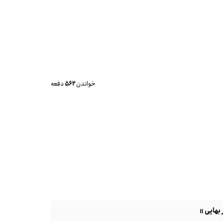
خواندن
562
دفعه
بهایی »