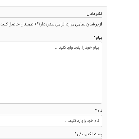
نظر دادن
از پر شدن تمامی موارد الزامی ستاره‌دار (*) اطمینان حاصل کنید. کد HTML مجاز ن
پیام *
نام *
پست الکترونیکی *