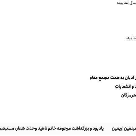
سال نمایید:
ن ادیان به همت مجمع مفام
 و انشعابات
هرمزگان
مبلغین اربعین
یادبود و بزرگداشت مرحومه خانم ناهید وحدت شعار، مستبصر 