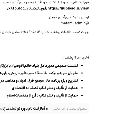
فرم ثبت نام را از طریق لینک زیر دریافت نموده و برای آیدی ادمین ار
https://uupload.ir/view/فرم_ثبت_نام_x8tp.doc/
ارسال مدارک برای آیدی ادمین
@mafam_admin
جهت کسب اطلاعات بیشتر با شماره 09107625204 تماس حاصل نمایید.
آخرین‌ها از پشتیبان
نشست صمیمی مدیرعامل بنیاد خاتم الاوصیاء با بزرگا
علویان سویه و ترکیه، خاستگاه سیر تطور تاریخی، باورها
تشریح ویژه برنامه های مجمع فرق، ادیان و مذاهب در 
حمایت از تألیف و نشر کتاب فصلنامه اقتصادی
حمایت از تألیف و نشر کتاب دفاع از مقدسات اسلام
« آغاز ثبت نام دوره توانمندسازی 
محتوای بیشتر در این بخش: