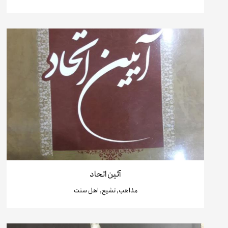
آئین اتحاد
مذاهب, تشیع, اهل سنت