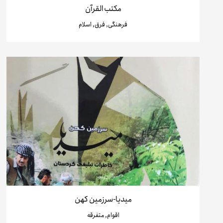
مکتب القرآن
فرهنگی, فرق, اسلام
میدیا-سرزمین کهن
اقوام, متفرقه