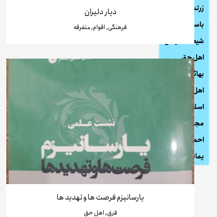
زرتشت گرایی
دیار دلیران
باستان گرایی
فرهنگی, اقوام, متفرقه
شیعه انگلیسی
اهل حق
بهائیت
اهل سنت
اسلام
مجوس
احمد الحسن
یمانیت
یارسانیزم فرصت ها و تهدید ها
فرق, اهل حق