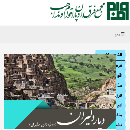
منو
Show All
فرهنگی
اقوام
مذاهب
فرق
ادیان
متفرقه
تشیع