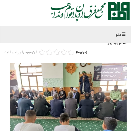
چهارشنبه, 15 -2661 12:31
منو
بزرگداشت و یادبود شهدای والامقام خدمت در شهر اهل سنت عنبران از توابع
استان اردبیل
این مورد را ارزیابی کنید
(0 رای‌ها)