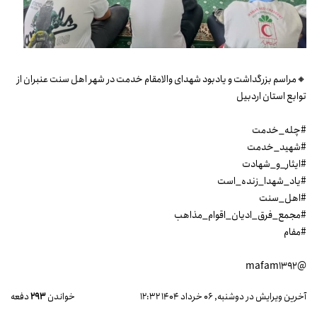
🔸مراسم بزرگداشت و یادبود شهدای والامقام خدمت در شهر اهل سنت عنبران از
توابع استان اردبیل
#چله_خدمت
#شهید_خدمت
#ایثار_و_شهادت
#یاد_شهدا_زنده_است
#اهل_سنت
#مجمع_فرق_ادیان_اقوام_مذاهب
#مفام
@mafam1392
آخرین ویرایش در دوشنبه, 06 خرداد 1404 12:32
خواندن
293
دفعه