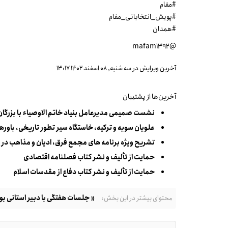
#مفام
#پویش_انتخاباتی_مفام
#همدان
@mafam1392
آخرین ویرایش در سه شنبه, 08 اسفند 1402 13:17
آخرین‌ها از پشتیبان
نشست صمیمی مدیرعامل بنیاد خاتم الاوصیاء با بزرگا
علویان سویه و ترکیه، خاستگاه سیر تطور تاریخی، باورها
تشریح ویژه برنامه های مجمع فرق، ادیان و مذاهب در 
حمایت از تألیف و نشر کتاب فصلنامه اقتصادی
حمایت از تألیف و نشر کتاب دفاع از مقدسات اسلام
« جلسات هفتگی با دبیر استانی ب
محتوای بیشتر در این بخش: