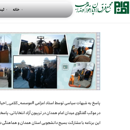
چهارشنبه, 15 -2662 13:16
خانه
ثبت
پاسخ به شبهات سیاسی توسط استاد اعزامی
1
2
3
4
5
پاسخ به شبهات سیاسی توسط استاد اعزامی #موسسه_کلامی_احیاء
در موکب گفتگوی میدان امام همدان در تریبون آزاد انتخاباتی، پا
این برنامه با مشارکت بسیج دانشجویی استان همدان و هماهنگی دب