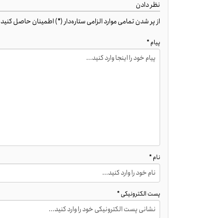
نظر دادن
از پر شدن تمامی موارد الزامی ستاره‌دار (*) اطمینان حاصل کنید. کد HTML مجاز ن
پیام *
نام *
پست الکترونیکی *